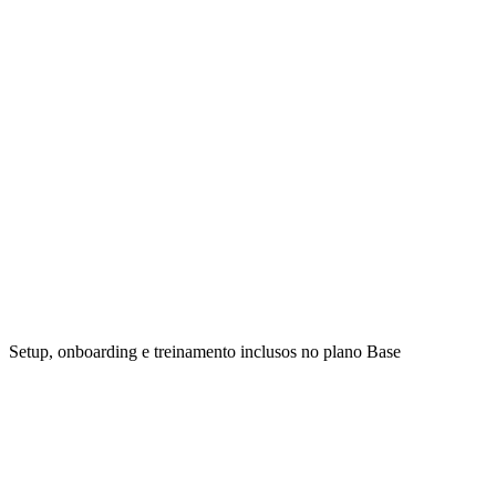
Document AI: OCR, extração e classificação
Workflow com etapas e aprovações
Auditoria e controle de acesso
Suporte por email
Falar com vendas
0
3
·
Enterprise
Consulta
Para operações maiores com requisitos críticos.
SLA dedicado e segurança avançada
Integrações customizadas e API
Workflow orchestration por setor
Modelos de IA customizados
Account manager dedicado
Falar com enterprise
Setup, onboarding e treinamento inclusos no plano Base