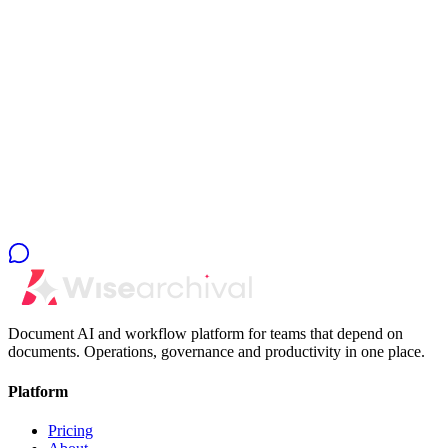
Pronto para sair do SaaS por seat?
Em uma conversa de 30 minutos desenhamos o pacote certo para
sua operação — com estimativa real de armazenamento, prompts e
expansão.
Agendar conversa
Conhecer a Wise
Document AI and workflow platform for teams that depend on
documents. Operations, governance and productivity in one place.
Platform
Pricing